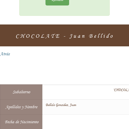
CHOCOLATE - Juan Bellido
Atrás
"CHOCOL
Subalterno
Bellido González, Juan
Apellidos y Nombre
Fecha de Nacimiento