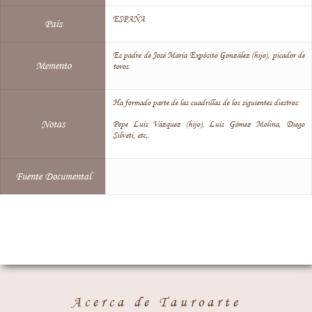
ESPAÑA
País
Es padre de José María Expósito González (hijo), picador de
Memento
toros.
Ha formado parte de las cuadrillas de los siguientes diestros:
Notas
Pepe Luís Vázquez (hijo), Luís Gómez Molina, Diego
Silveti, etc,.
Fuente Documental
Acerca de Tauroarte