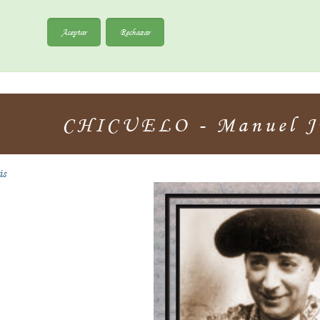
Aceptar
Rechazar
CHICUELO - Manuel J
ás