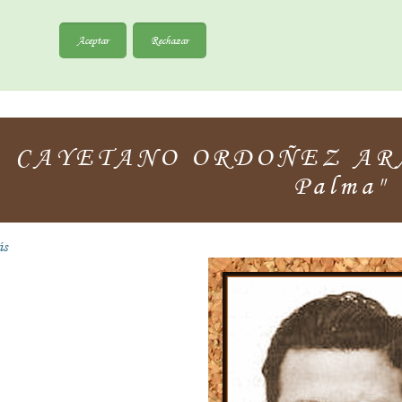
Aceptar
Rechazar
CAYETANO ORDOÑEZ ARAU
Palma"
ás