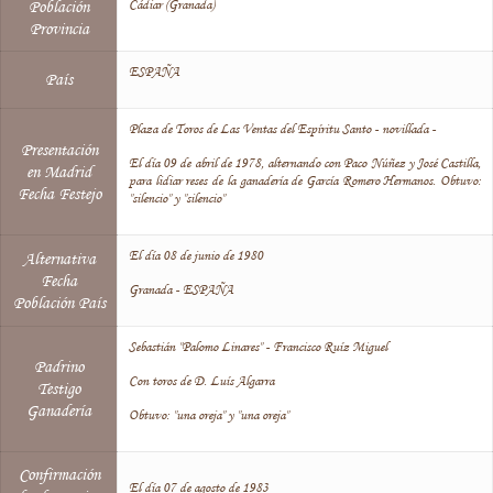
Cádiar (Granada)
Población
Provincia
ESPAÑA
País
Plaza de Toros de Las Ventas del Espíritu Santo - novillada -
Presentación
El día 09 de abril de 1978, alternando con Paco Núñez y José Castilla,
en Madrid
para lidiar reses de la ganadería de García Romero Hermanos. Obtuvo:
Fecha Festejo
"silencio" y "silencio"
El día 08 de junio de 1980
Alternativa
Fecha
Granada - ESPAÑA
Población País
Sebastián "Palomo Linares" - Francisco Ruíz Miguel
Padrino
Con toros de D. Luís Algarra
Testigo
Ganadería
Obtuvo: "una oreja" y "una oreja"
Confirmación
El día 07 de agosto de 1983