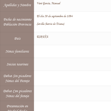
Varé García, Manuel
Apellidos y Nombre
El día 20 de septiembre de 1894
Fecha de nacimiento
Sevilla (barrio de Triana)
Población Provincia
ESPAÑA
País
Notas familiares
Inicios taurinos
Debut Sin picadores
Notas del Festejo
Debut Con picadores
Notas del festejo
Presentación en