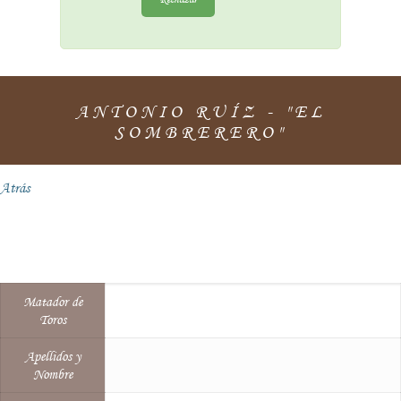
ANTONIO RUÍZ - "EL
SOMBRERERO"
Atrás
Matador de
Toros
Apellidos y
Nombre