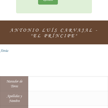
ANTONIO LUÍS CARVAJAL -
"EL PRÍNCIPE"
Atrás
Matador de
Toros
Apellidos y
Nombre