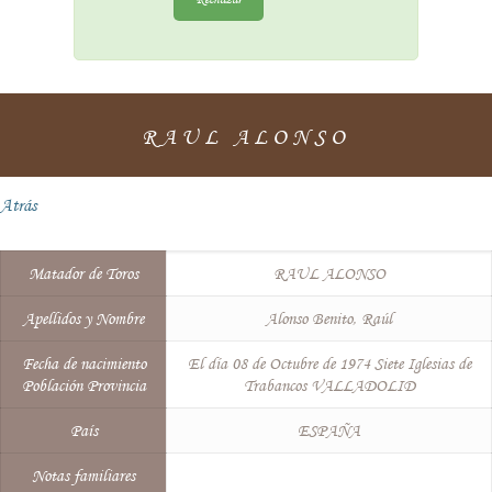
RAUL ALONSO
Atrás
Matador de Toros
RAUL ALONSO
Apellidos y Nombre
Alonso Benito, Raúl
Fecha de nacimiento
El día 08 de Octubre de 1974 Siete Iglesias de
Población Provincia
Trabancos VALLADOLID
País
ESPAÑA
Notas familiares