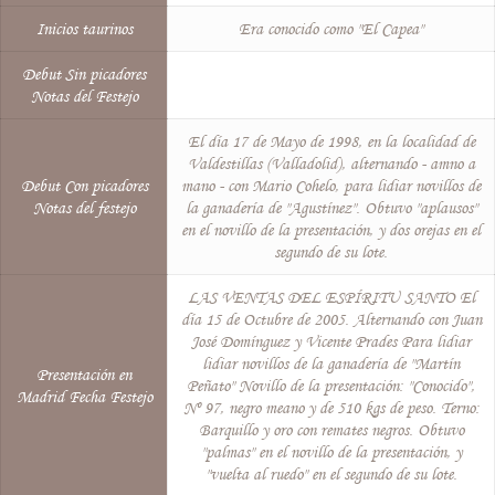
Inicios taurinos
Era conocido como "El Capea"
Debut Sin picadores
Notas del Festejo
El día 17 de Mayo de 1998, en la localidad de
Valdestillas (Valladolid), alternando - amno a
Debut Con picadores
mano - con Mario Cohelo, para lidiar novillos de
Notas del festejo
la ganadería de "Agustínez". Obtuvo "aplausos"
en el novillo de la presentación, y dos orejas en el
segundo de su lote.
LAS VENTAS DEL ESPÍRITU SANTO El
día 15 de Octubre de 2005. Alternando con Juan
José Domínguez y Vicente Prades Para lidiar
lidiar novillos de la ganadería de "Martín
Presentación en
Peñato" Novillo de la presentación: "Conocido",
Madrid Fecha Festejo
Nº 97, negro meano y de 510 kgs de peso. Terno:
Barquillo y oro con remates negros. Obtuvo
"palmas" en el novillo de la presentación, y
"vuelta al ruedo" en el segundo de su lote.