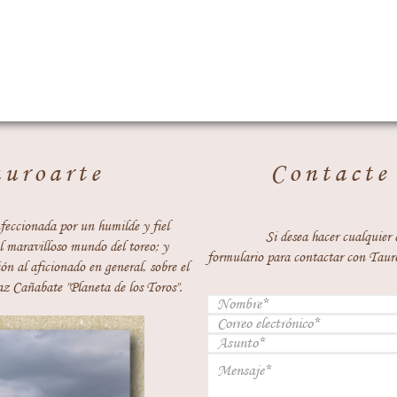
auroarte
Contacte
feccionada por un humilde y fiel
Si desea hacer cualquier 
 maravilloso mundo del toreo; y
formulario para contactar con Taur
ón al aficionado en general, sobre el
z Cañabate "Planeta de los Toros".