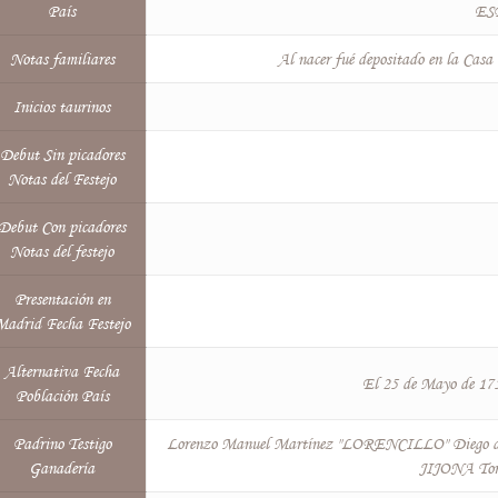
País
ES
Notas familiares
Al nacer fué depositado en la Cas
Inicios taurinos
Debut Sin picadores
Notas del Festejo
Debut Con picadores
Notas del festejo
Presentación en
Madrid Fecha Festejo
Alternativa Fecha
El 25 de Mayo de
Población País
Padrino Testigo
Lorenzo Manuel Martínez "LORENCILLO" Diego d
Ganadería
JIJONA To