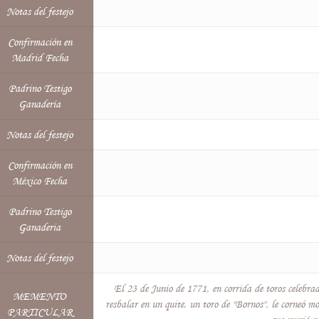
Notas del festejo
Confirmación en
Madrid Fecha
Padrino Testigo
Ganadería
Notas del festejo
Confirmación en
México Fecha
Padrino Testigo
Ganaderia
Notas del festejo
El 23 de Junio de 1771, en corrida de toros celebra
MEMENTO
resbalar en un quite, un toro de "Bornos", le corneó mo
PARTICULAR