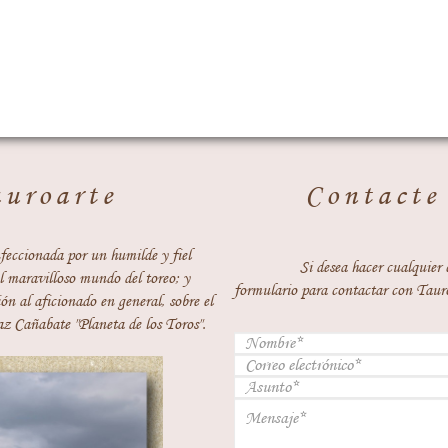
auroarte
Contacte
feccionada por un humilde y fiel
Si desea hacer cualquier 
 maravilloso mundo del toreo; y
formulario para contactar con Taur
ón al aficionado en general, sobre el
z Cañabate "Planeta de los Toros".