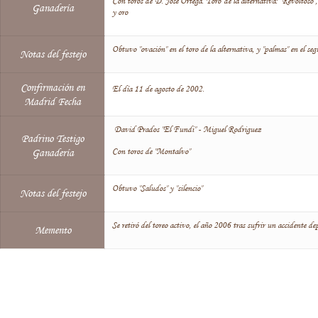
Con toros de D. José Ortega. Toro de la alternativa: "Revoltoso
Ganadería
y oro
Obtuvo "ovación" en el toro de la alternativa, y "palmas" en el seg
Notas del festejo
Confirmación en
El día 11 de agosto de 2002.
Madrid Fecha
David Prados "El Fundi" - Miguel Rodriguez
Padrino Testigo
Con toros de "Montalvo"
Ganadería
Obtuvo "Saludos" y "silencio"
Notas del festejo
Se retiró del toreo activo, el año 2006 tras sufrir un accidente de
Memento