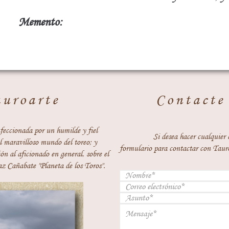
Memento:
auroarte
Contacte
feccionada por un humilde y fiel
Si desea hacer cualquier 
 maravilloso mundo del toreo; y
formulario para contactar con Taur
ón al aficionado en general, sobre el
z Cañabate "Planeta de los Toros".