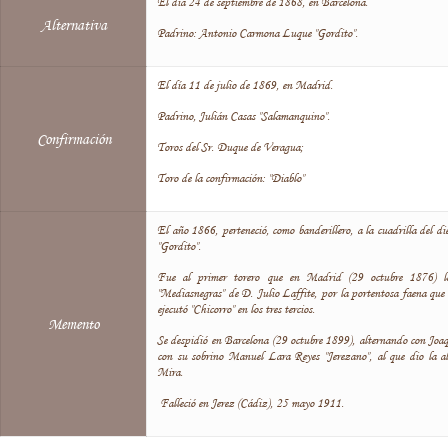
El día 24 de septiembre de 1868, en Barcelona.
Alternativa
Padrino: Antonio Carmona Luque "Gordito".
El día 11 de julio de 1869, en Madrid.
Padrino, Julián Casas "Salamanquino".
Confirmación
Toros del Sr. Duque de Veragua;
Toro de la confirmación: "Diablo"
El año 1866, perteneció, como banderillero, a la cuadrilla del
"Gordito".
Fue al primer torero que en Madrid (29 octubre 1876) le 
"Mediasnegras" de D. Julio Laffite, por la portentosa faena que 
ejecutó "Chicorro" en los tres tercios.
Memento
Se despidió en Barcelona (29 octubre 1899), alternando con Joa
con su sobrino Manuel Lara Reyes "Jerezano", al que dio la al
Mira.
Falleció en Jerez (Cádiz), 25 mayo 1911.