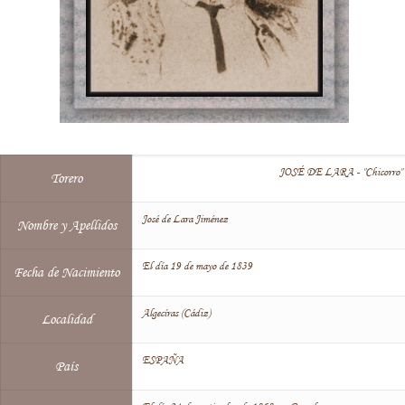
JOSÉ DE LARA - "Chicorro"
Torero
José de Lara Jiménez
Nombre y Apellidos
El día 19 de mayo de 1839
Fecha de Nacimiento
Algecíras (Cádiz)
Localidad
ESPAÑA
País