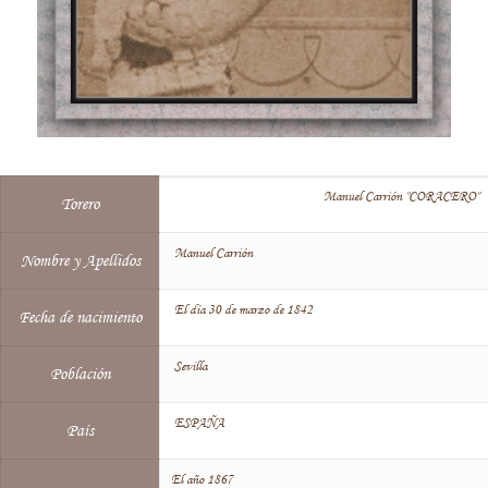
Manuel Carrión "CORACERO"
Torero
Manuel Carrión
Nombre y Apellidos
El día 30 de marzo de 1842
Fecha de nacimiento
Sevilla
Población
ESPAÑA
País
El año 1867