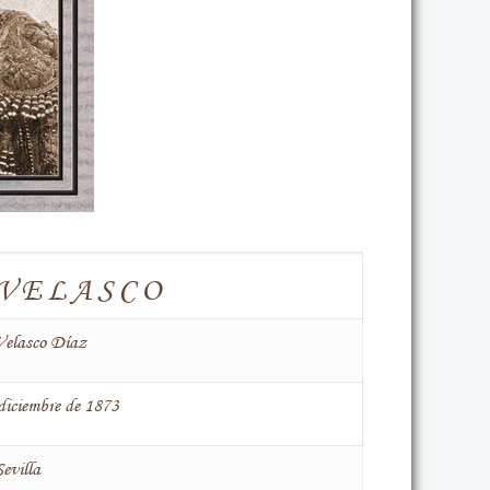
 VELASCO
elasco Díaz
 diciembre de 1873
evilla