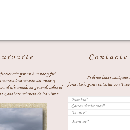
auroarte
Contacte
feccionada por un humilde y fiel
Si desea hacer cualquier 
 maravilloso mundo del toreo; y
formulario para contactar con Taur
ón al aficionado en general, sobre el
z Cañabate "Planeta de los Toros".