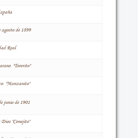
spaña
e agosto de 1899
dad Real
arano "Torerito"
ro: "Manzanito"
de junio de 1901
 Dios "Conejito"