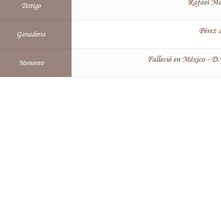
Rafael Mol
Testigo
Pérez 
Ganadería
Falleció en México - D.
Memento