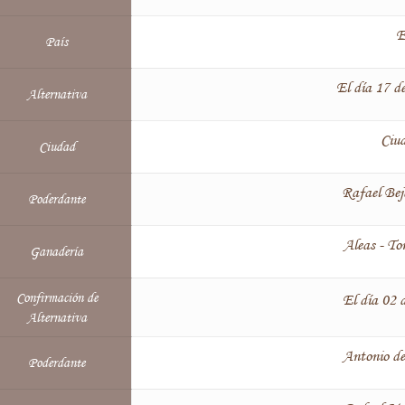
E
País
El día 17 d
Alternativa
Ciu
Ciudad
Rafael Bej
Poderdante
Aleas - To
Ganadería
Confirmación de
El día 02 
Alternativa
Antonio de
Poderdante