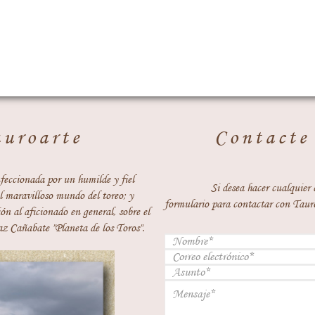
auroarte
Contacte
feccionada por un humilde y fiel
Si desea hacer cualquier 
 maravilloso mundo del toreo; y
formulario para contactar con Taur
ón al aficionado en general, sobre el
z Cañabate "Planeta de los Toros".