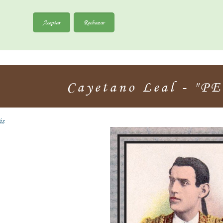
Aceptar
Rechazar
Cayetano Leal - "
ás