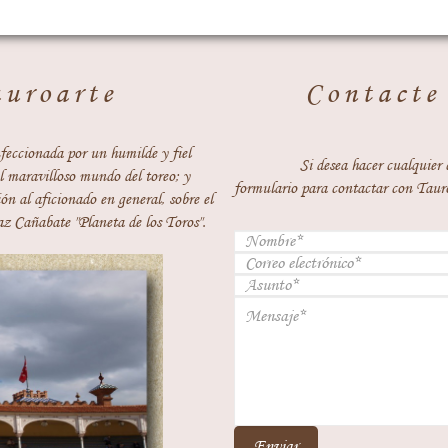
auroarte
Contacte
feccionada por un humilde y fiel
Si desea hacer cualquier 
 maravilloso mundo del toreo; y
formulario para contactar con Taur
ón al aficionado en general, sobre el
z Cañabate "Planeta de los Toros".
Enviar