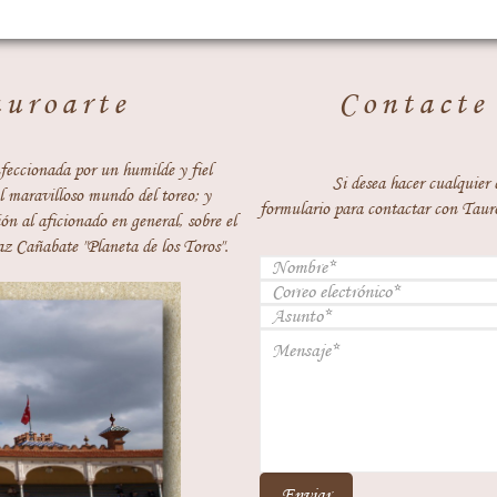
auroarte
Contacte
feccionada por un humilde y fiel
Si desea hacer cualquier 
 maravilloso mundo del toreo; y
formulario para contactar con Taur
ón al aficionado en general, sobre el
z Cañabate "Planeta de los Toros".
Enviar