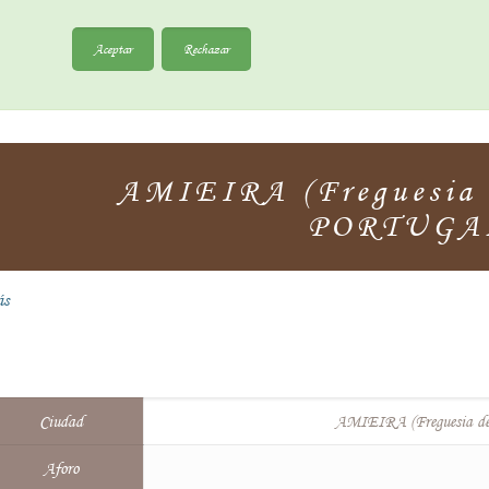
Aceptar
Rechazar
AMIEIRA (Freguesia
PORTUGA
ás
Ciudad
AMIEIRA (Freguesia 
Aforo