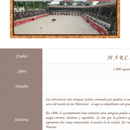
Ciudad
MARC
1.000 espect
Aforo
Nombre
Las estructuras más antiguas (palcos coronados por gradas) se me
cerca del recinto de los Dominicos’. Luego se completaron con gr
En 1896, el ayuntamiento hizo restaurar estas antiguas gradas e
acogió carreras landesas y españolas. Se cree que la pintura 
Historia
representa dos vacas enmarcando el escudo de la ciudad, fue re
Marciac.