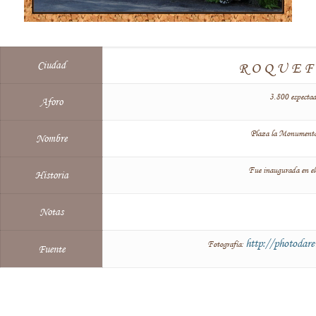
Ciudad
ROQUE
3.800 espectad
Aforo
Plaza la Monumenta
Nombre
Fue inaugurada en el
Historia
Notas
http://photodare
Fotografía:
Fuente