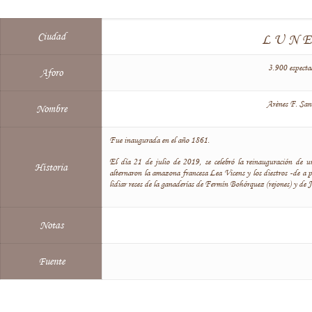
Ciudad
LUN
3.900 especta
Aforo
Arènes F. San
Nombre
Fue inaugurada en el año 1861.
El día 21 de julio de 2019, se celebró la reinauguración de 
Historia
alternaron la amazona francesa Lea Vicens y los diestros -de a p
lidiar reses de la ganaderías de Fermín Bohórquez (rejones) y de J
Notas
Fuente