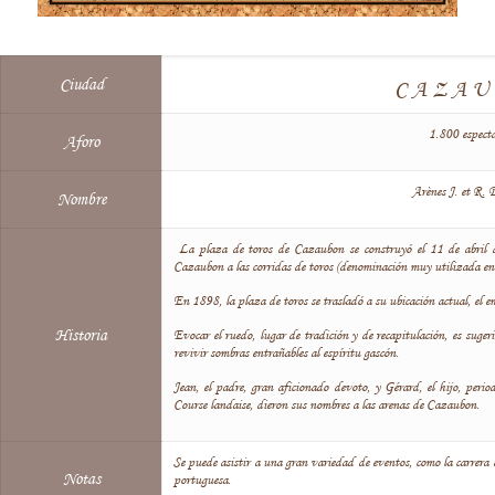
Ciudad
CAZA
1.800 espect
Aforo
Arènes J. et R. 
Nombre
La plaza de toros de Cazaubon se construyó el 11 de abril de
Cazaubon a las corridas de toros (denominación muy utilizada en 
En 1898, la plaza de toros se trasladó a su ubicación actual, el e
Historia
Evocar el ruedo, lugar de tradición y de recapitulación, es suger
revivir sombras entrañables al espíritu gascón.
Jean, el padre, gran aficionado devoto, y Gérard, el hijo, peri
Course landaise, dieron sus nombres a las arenas de Cazaubon.
Se puede asistir a una gran variedad de eventos, como la carrera 
Notas
portuguesa.