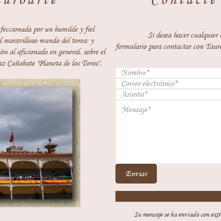
feccionada por un humilde y fiel
Si desea hacer cualquier 
 maravilloso mundo del toreo; y
formulario para contactar con Taur
ón al aficionado en general, sobre el
z Cañabate "Planeta de los Toros".
Enviar
Su mensaje se ha enviado con exit