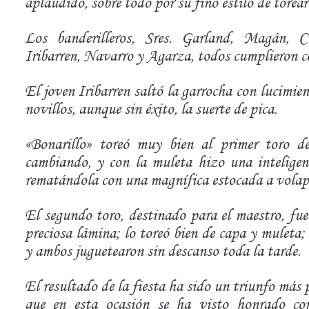
aplaudido, sobre todo por su fino estilo de torear
Los banderilleros, Sres. Garland, Magán, 
Iribarren, Navarro y Agarza, todos cumplieron 
El joven Iribarren saltó la garrocha con lucimien
novillos, aunque sin éxito, la suerte de pica.
«Bonarillo» toreó muy bien al primer toro d
cambiando, y con la muleta hizo una inteligent
rematándola con una magnífica estocada a volapié
El segundo toro, destinado para el maestro, fu
preciosa lámina; lo toreó bien de capa y muleta;
y ambos juguetearon sin descanso toda la tarde.
El resultado de la fiesta ha sido un triunfo más p
que en esta ocasión se ha visto honrado con