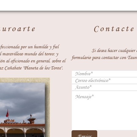
auroarte
Contacte
feccionada por un humilde y fiel
Si desea hacer cualquier 
 maravilloso mundo del toreo; y
formulario para contactar con Taur
ón al aficionado en general, sobre el
z Cañabate "Planeta de los Toros".
Enviar