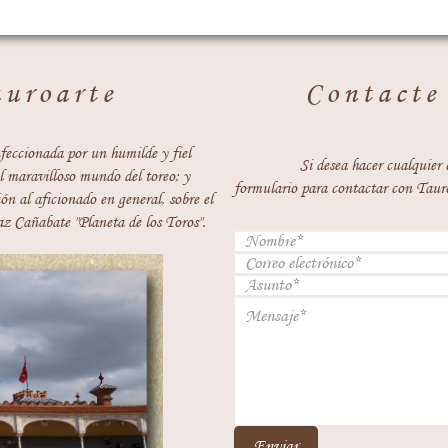
auroarte
Contacte
feccionada por un humilde y fiel
Si desea hacer cualquier 
 maravilloso mundo del toreo; y
formulario para contactar con Taur
ón al aficionado en general, sobre el
z Cañabate "Planeta de los Toros".
Enviar