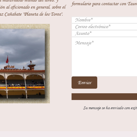
 maravilloso mundo del toreo; y
formulario para contactar con Taur
ón al aficionado en general, sobre el
z Cañabate "Planeta de los Toros".
Enviar
Su mensaje se ha enviado con exit