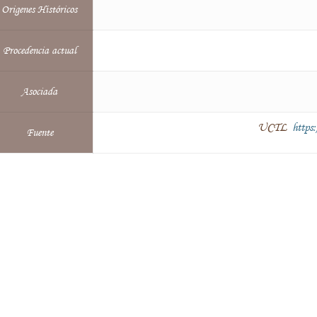
Origenes Históricos
Procedencia actual
Asociada
UCTL
https:
Fuente