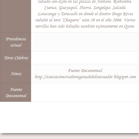
lidiado con éxito en las plazas de Ambato, Riobamba,
Cuenca, Guayaquil, Ibarra, Sangolquí, Salcedo,
Latacunga y Tanicuchí en donde el diestro Diego Rivas
indultó al toro “Choquero” núm 39 en el año 2006. Varios
novillos han sido lidiados también exitosamente en Quito.
Procedencia
actual
Toros Célebres
Fuente Documental:
Notas
http://asociacioncriadoresganadolidiaecuador.blogspot.com
Fuente
Documental