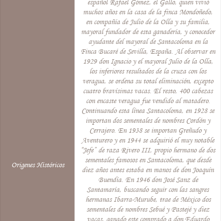
español Rafael Gómez, el Gallo, quien vivió
muchos años en la casa de la finca Mondoñedo,
en compañía de Julio de la Olla y su familia,
mayoral fundador de esta ganadería, y conocedor
ayudante del mayoral de Santacoloma en la
Finca Bucaré de Sevilla, España. Al observar en
1929 don Ignacio y el mayoral Julio de la Olla,
los inferiores resultados de la cruza con los
veragua, se ordena su total eliminación, excepto
cuatro bravísimas vacas. El resto, 400 cabezas
con encaste veragua fue vendido al matadero.
Continuando esta línea Santacoloma, en 1928 se
importan dos sementales de nombres Cordón y
Cerrajero. En 1938 se importan Greñudo y
Aventurero y en 1944 se adquirió el muy notable
“Jefe” de raza Rivero III, propio hermano de dos
sementales famosos en Santacoloma, que desde
Origenes Históricos
diez años antes estaba en manos de don Joaquín
Buendía. En 1946 don José Sanz de
Santamaría, buscando seguir con las sangres
hermanas Ibarra-Murube, trae de México dos
sementales de nombres Sebué y Pastejé y diez
vacas, ganado este comprado a don Eduardo