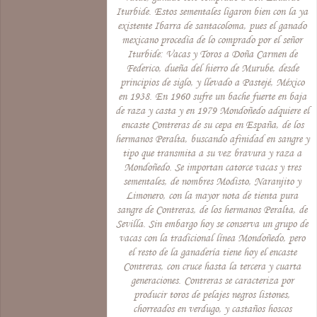
Iturbide. Estos sementales ligaron bien con la ya
existente Ibarra de santacoloma, pues el ganado
mexicano procedía de lo comprado por el señor
Iturbide: Vacas y Toros a Doña Carmen de
Federico, dueña del hierro de Murube, desde
principios de siglo, y llevado a Pastejé, México
en 1938. En 1960 sufre un bache fuerte en baja
de raza y casta y en 1979 Mondoñedo adquiere el
encaste Contreras de su cepa en España, de los
hermanos Peralta, buscando afinidad en sangre y
tipo que transmita a su vez bravura y raza a
Mondoñedo. Se importan catorce vacas y tres
sementales, de nombres Modisto, Naranjito y
Limonero, con la mayor nota de tienta pura
sangre de Contreras, de los hermanos Peralta, de
Sevilla. Sin embargo hoy se conserva un grupo de
vacas con la tradicional línea Mondoñedo, pero
el resto de la ganadería tiene hoy el encaste
Contreras, con cruce hasta la tercera y cuarta
generaciones. Contreras se caracteriza por
producir toros de pelajes negros listones,
chorreados en verdugo, y castaños hoscos