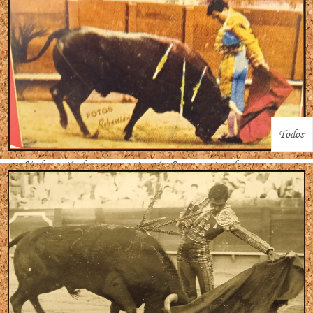
No hay artículos en esta categoría. Si se muestran las
subcategorías en esta página, puede que tengan artículos.
Acerca de Tauroarte
Todo acerca del mundo de los toros.
Esta es una página Web sin ánimo de lucro, confeccionada por un
humilde y fiel aficionado, amante desde muy temprana edad del
maravilloso mundo del toreo; y orientada a facilitar con sumo respeto,