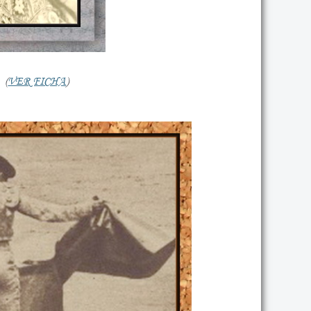
 (
VER FICHA
)