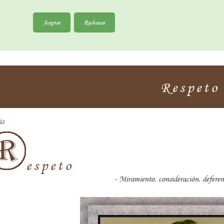
Aceptar
Rechazar
Respeto
ás
espeto
- Miramiento, consideración, deferen