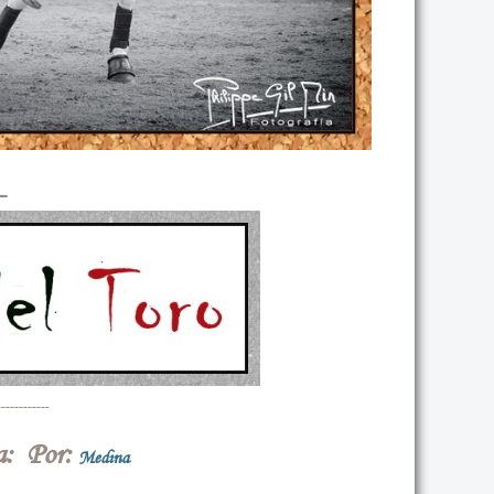
-
------------
na: Por:
Medina